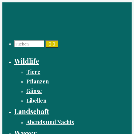
Zum
Inhalt
springen
Suchen
Wildlife
nach:
Tiere
Pflanzen
Gänse
Libellen
Landschaft
Abends und Nachts
Wasser