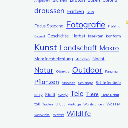
Corona
Blumen
Bokeh
Amphibien
t
draussen
e
Farben
Feuer
g
W
Fotografie
Focus Stacking
o
Frühling
r
Herbst
Geschichte
Insekten
konform
Gegend
i
Kunst
J
Landschaft
Makro
e
n
Nacht
Mehrfachbelichtung
Menschen
Outdoor
Natur
Objektiv
Panorma
Pflanzen
Schärfentiefe
russisch
Schlange
Tele
Tiere
sexy
Stadt
swirly
Tiere Natur
toll
Wasser
Vintage
Tropfen
Urlaub
Wanderungen
Wildlife
Wetter
Weitwinkel