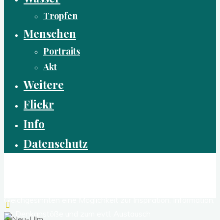
Tropfen
Menschen
Portraits
Akt
Weitere
Flickr
Info
Datenschutz
Reflexen - Der experimentelle Fotoblog
Dies ist ein kleiner Blog über meine Fotografie. Für alle
Gleichgesinnten eine Möglichkeit zur Inspiration, Information,
für Denkanstöße und zum evtl. Austausch