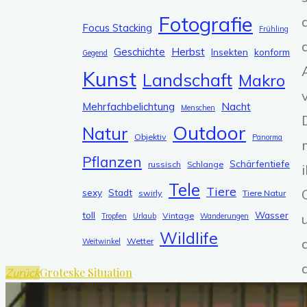
g
Fotografie
Focus Stacking
o
Frühling
r
Herbst
Geschichte
Insekten
konform
Gegend
i
Kunst
Landschaft
Makro
e
n
Nacht
Mehrfachbelichtung
Menschen
Outdoor
Natur
Objektiv
Panorma
Pflanzen
Schärfentiefe
russisch
Schlange
Tele
Tiere
sexy
Stadt
swirly
Tiere Natur
toll
Wasser
Vintage
Tropfen
Urlaub
Wanderungen
Wildlife
Wetter
Weitwinkel
Groteske Situation
Zurück