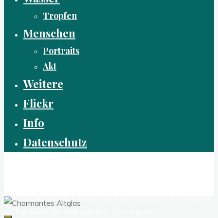
Tropfen
Menschen
Portraits
Akt
Weitere
Flickr
Info
Datenschutz
Reflexen - Der experimentelle Fotoblog
Dies ist ein kleiner Blog über meine Fotografie. Für alle
Gleichgesinnten eine Möglichkeit zur Inspiration, Information,
für Denkanstöße und zum evtl. Austausch