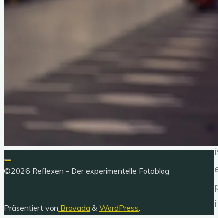
i
©2026 Reflexen - Der experimentelle Fotoblog
Präsentiert von
Bravada
&
WordPress
.